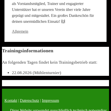
als Vorstandsmitglied, Trainer und engagierter
Unterstützer hat er unseren Verein über viele Jahre
geprägt und mitgestaltet. Ein großes Dankeschön für
deinen unermüdlichen Einsatz! 🙌
Kategorien
Allgemein
Trainingsinformationen
An folgenden Tagen findet kein Trainingsbetrieb statt:
22.08.2026 (Mühlenturnier)
Kontakt
|
Datenschutz
|
Impressum
Diese Website verwendet ausschließlich technisch notwendige