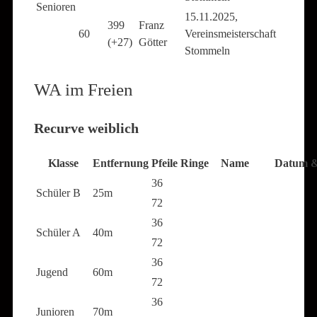
Senioren
15.11.2025,
399
Franz
60
Vereinsmeisterschaft
(+27)
Götter
Stommeln
WA im Freien
Recurve weiblich
Klasse
Entfernung
Pfeile
Ringe
Name
Datum &
36
Schüler B
25m
72
36
Schüler A
40m
72
36
Jugend
60m
72
36
Junioren
70m