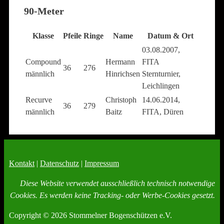
90-Meter
Klasse
Pfeile
Ringe
Name
Datum & Ort
03.08.2007,
Compound
Hermann
FITA
36
276
männlich
Hinrichsen
Sternturnier,
Leichlingen
Recurve
Christoph
14.06.2014,
36
279
männlich
Baitz
FITA, Düren
Kontakt
|
Datenschutz
|
Impressum
Diese Website verwendet ausschließlich technisch notwendige
Cookies. Es werden keine Tracking- oder Werbe-Cookies gesetzt.
Copyright © 2026 Stommelner Bogenschützen e.V.