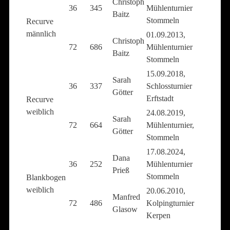
Christoph
36
345
Mühlenturnier
Baitz
Stommeln
Recurve
männlich
01.09.2013,
Christoph
72
686
Mühlenturnier
Baitz
Stommeln
15.09.2018,
Sarah
36
337
Schlossturnier
Götter
Erftstadt
Recurve
weiblich
24.08.2019,
Sarah
72
664
Mühlenturnier,
Götter
Stommeln
17.08.2024,
Dana
36
252
Mühlenturnier
Prieß
Stommeln
Blankbogen
weiblich
20.06.2010,
Manfred
72
486
Kolpingturnier
Glasow
Kerpen