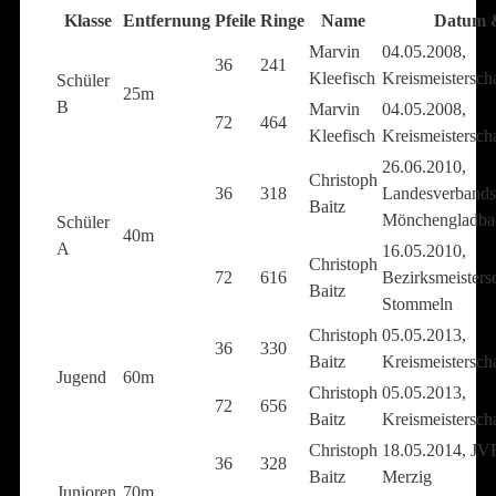
Klasse
Entfernung
Pfeile
Ringe
Name
Datum 
Marvin
04.05.2008,
36
241
Kleefisch
Kreismeistersch
Schüler
25m
B
Marvin
04.05.2008,
72
464
Kleefisch
Kreismeistersch
26.06.2010,
Christoph
36
318
Landesverbandsm
Baitz
Mönchengladba
Schüler
40m
A
16.05.2010,
Christoph
72
616
Bezirksmeisters
Baitz
Stommeln
Christoph
05.05.2013,
36
330
Baitz
Kreismeistersch
Jugend
60m
Christoph
05.05.2013,
72
656
Baitz
Kreismeistersch
Christoph
18.05.2014, J
36
328
Baitz
Merzig
Junioren
70m