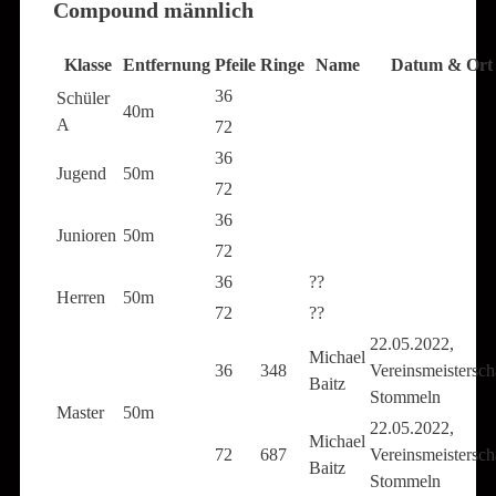
Compound männlich
Klasse
Entfernung
Pfeile
Ringe
Name
Datum & Ort
36
Schüler
40m
A
72
36
Jugend
50m
72
36
Junioren
50m
72
36
??
Herren
50m
72
??
22.05.2022,
Michael
36
348
Vereinsmeistersch
Baitz
Stommeln
Master
50m
22.05.2022,
Michael
72
687
Vereinsmeistersch
Baitz
Stommeln