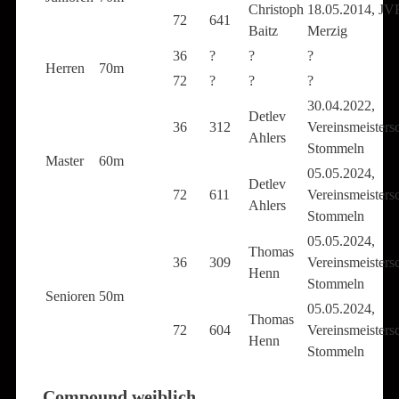
Christoph
18.05.2014, J
72
641
Baitz
Merzig
36
?
?
?
Herren
70m
72
?
?
?
30.04.2022,
Detlev
36
312
Vereinsmeisters
Ahlers
Stommeln
Master
60m
05.05.2024,
Detlev
72
611
Vereinsmeisters
Ahlers
Stommeln
05.05.2024,
Thomas
36
309
Vereinsmeisters
Henn
Stommeln
Senioren
50m
05.05.2024,
Thomas
72
604
Vereinsmeisters
Henn
Stommeln
Compound weiblich