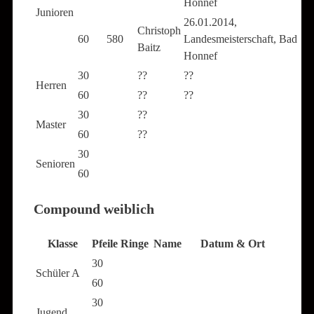
Honnef
Junioren
26.01.2014,
Christoph
60
580
Landesmeisterschaft, Bad
Baitz
Honnef
30
??
??
Herren
60
??
??
30
??
Master
60
??
30
Senioren
60
Compound weiblich
Klasse
Pfeile
Ringe
Name
Datum & Ort
30
Schüler A
60
30
Jugend