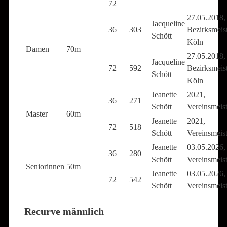
72
27.05.2018,
Jacqueline
36
303
Bezirksmeist
Schött
Köln
Damen
70m
27.05.2018,
Jacqueline
72
592
Bezirksmeist
Schött
Köln
Jeanette
2021,
36
271
Schött
Vereinsmeist
Master
60m
Jeanette
2021,
72
518
Schött
Vereinsmeist
Jeanette
03.05.2026,
36
280
Schött
Vereinsmeist
Seniorinnen
50m
Jeanette
03.05.2026,
72
542
Schött
Vereinsmeist
Recurve männlich