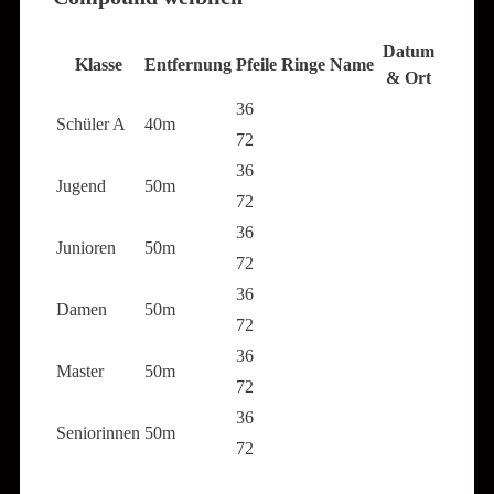
Datum
Klasse
Entfernung
Pfeile
Ringe
Name
& Ort
36
Schüler A
40m
72
36
Jugend
50m
72
36
Junioren
50m
72
36
Damen
50m
72
36
Master
50m
72
36
Seniorinnen
50m
72